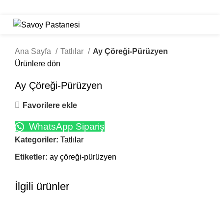
Click to enlarge
Ana Sayfa
Tatlılar
Ay Çöreği-Pürüzyen
Ürünlere dön
Ay Çöreği-Pürüzyen
Favorilere ekle
WhatsApp Sipariş
Kategoriler:
Tatlılar
Etiketler:
ay çöreği-pürüzyen
İlgili ürünler