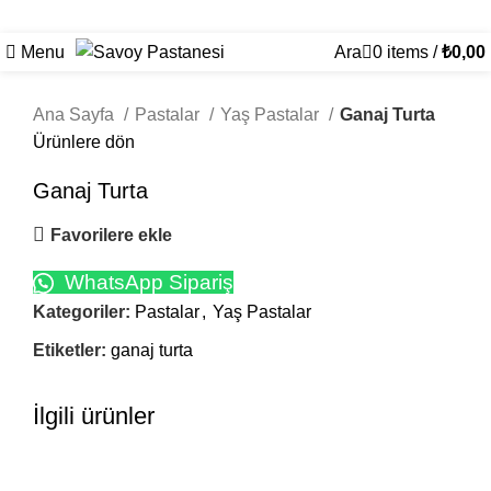
Menu
Ara
0
items
/
₺
0,00
Click to enlarge
Ana Sayfa
Pastalar
Yaş Pastalar
Ganaj Turta
Ürünlere dön
Ganaj Turta
Favorilere ekle
WhatsApp Sipariş
Kategoriler:
Pastalar
,
Yaş Pastalar
Etiketler:
ganaj turta
İlgili ürünler